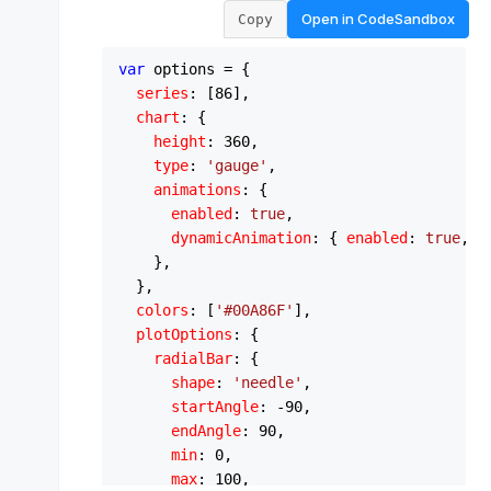
Open in
CodeSandbox
Copy
var
 options = {

series
: [
86
],

chart
: {

height
: 
360
,

type
: 
'gauge'
,

animations
: {

enabled
: 
true
,

dynamicAnimation
: { 
enabled
: 
true
, 
s
    },

  },

colors
: [
'#00A86F'
],

plotOptions
: {

radialBar
: {

shape
: 
'needle'
,

startAngle
: -
90
,

endAngle
: 
90
,

min
: 
0
,

max
: 
100
,
