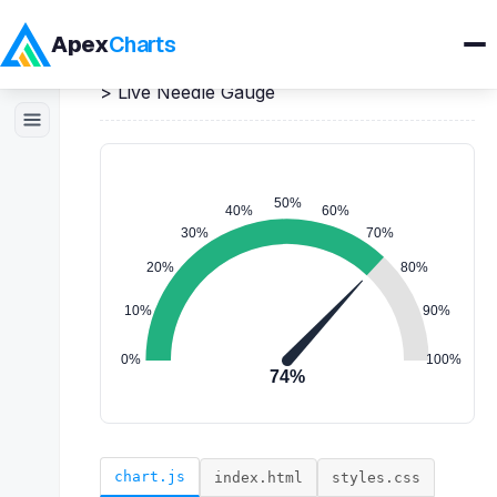
Apex
Charts
Home
>
JavaScript
Demos
>
Gauge Charts
>
Live Needle Gauge
Products
Demos
Docs
Pricing
Blog
Embedded Analytics
chart.js
index.html
styles.css