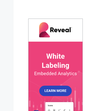
ticks
: {

show
: 
true
,

major
: {

count
: 
11
,

length
: 
0
,

width
: 
0
,

color
: 
'transparent'
,

placement
: 
'outside'
,

        },

minor
: {

count
: 
0
,

length
: 
0
,

width
: 
0
,

color
: 
'transparent'
,

        },

labels
: {

show
: 
true
,

offset
: 
25
,

fontSize
: 
'12px'
,

fontWeight
: 
500
,
